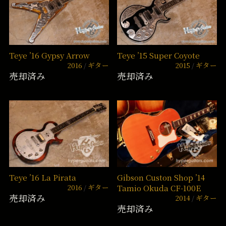
Teye ’16 Gypsy Arrow
Teye ’15 Super Coyote
2016
ギター
2015
ギター
売却済み
売却済み
Teye ’16 La Pirata
Gibson Custon Shop ’14
2016
ギター
Tamio Okuda CF-100E
売却済み
2014
ギター
売却済み