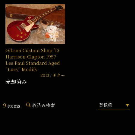
Gibson Custom Shop ’13
Harrison-Clapton 1957
Les Paul Standard Aged
“Lucy” Modify
2013
ギター
売却済み
9
絞込み検索
items