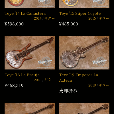
Teye ’14 La Canastera
Teye ’15 Super Coyote
2014
ギター
2015
ギター
¥598,000
¥485,000
Teye ’18 La Brauja
Teye ’19 Emperor La
2018
ギター
Azteca
¥468,519
2019
ギター
売却済み