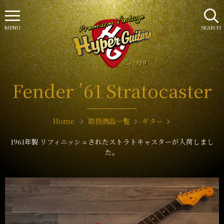
MENU
SEARCH
Fender ’61 Stratocaster
Home
取扱商品一覧
ギター
1961年製 リフィニッシュされたストラトキャスターが入荷しまし
た。