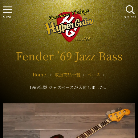
MENU
SEARCH
Fender ’69 Jazz Bass
Home
取扱商品一覧
ベース
1969年製 ジャズベースが入荷しました。