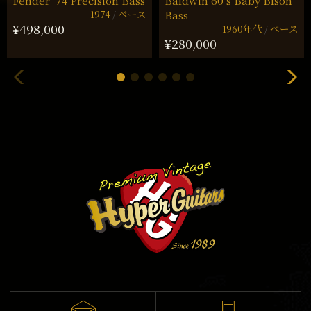
Fender ’74 Precision Bass
Baldwin 60’s Baby Bison
1974
ベース
Bass
¥498,000
1960年代
ベース
¥280,000