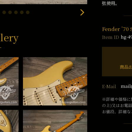
弦使用。
Fender ’70 
lery
hg-4
Item ID
商品
mail
E-Mail
※詳細や価格に
の上)又はお電
お値段、詳細な