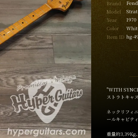
Fend
Brand
Stra
Model
1970
Year
Whit
Color
hg-4
Item ID
"WITH SY
ストラトキャ
ネックリフィ
ールキャビテ
重量約3,39K