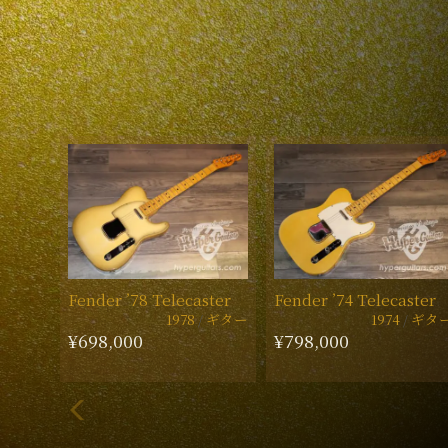
Fender ’78 Telecaster
Fender ’74 Telecaster
1978
ギター
1974
ギタ
¥698,000
¥798,000