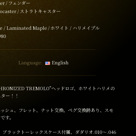
er
フェンダー
tocaster
ストラトキャスター
e / Laminated Maple
ホワイト / ハリメイプル
980
Language:
English
NCHRONIZED TREMOLO"ヘッドロゴ、ホワイトハリメの
スター！！
ニッシュ、フレット、ナット交換、ペグ交換跡あり、スモ
ィです。
g、ブラックトーレックスケース付属、ダダリオ.010〜.046