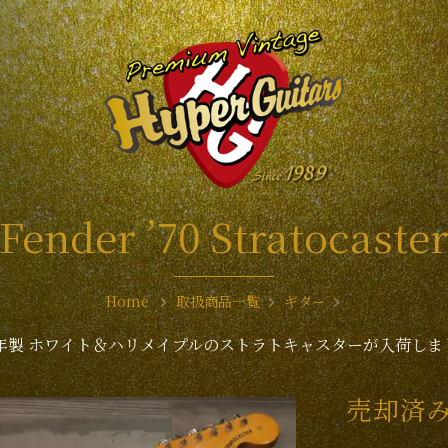
Fender ’70 Stratocaste
Home
取扱商品一覧
ギター
70年製 ホワイト＆ハリメイプルのストラトキャスターが入荷しま
売却済