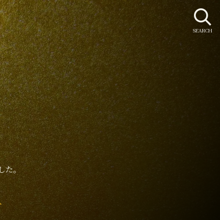
SEARCH
r
した。
み