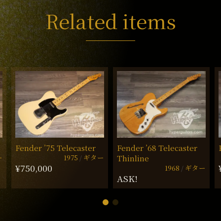
Related items
Fender ’75 Telecaster
Fender ’68 Telecaster
ー
1975
ギター
Thinline
¥750,000
1968
ギター
ASK!