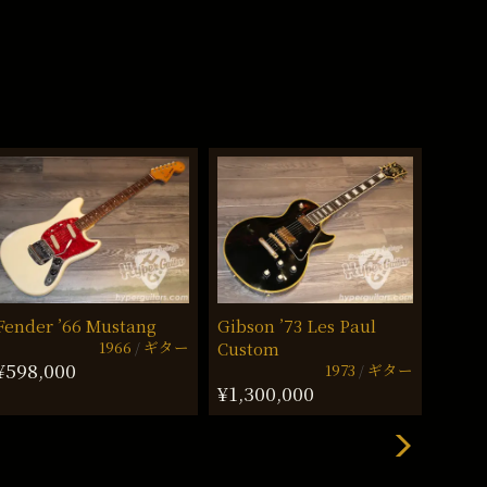
Fender ’66 Mustang
Gibson ’73 Les Paul
Gibso
1966
ギター
Custom
Delu
¥598,000
1973
ギター
¥1,300,000
¥1,4