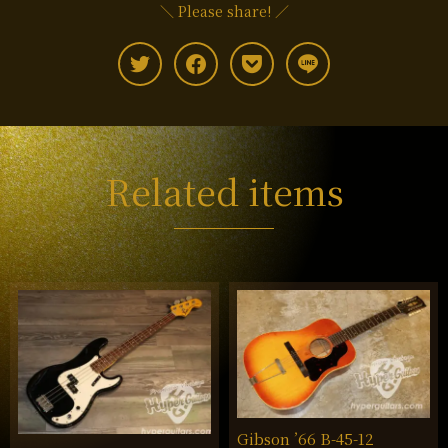
＼ Please share! ／
Related items
Gibson ’66 B-45-12