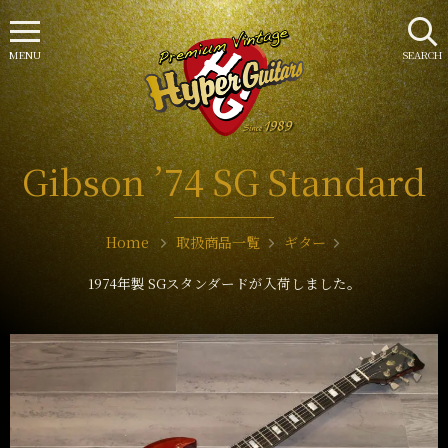
MENU
SEARCH
Gibson ’74 SG Standard
Home
取扱商品一覧
ギター
1974年製 SGスタンダードが入荷しました。