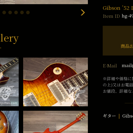
Gibson ’52 
hg-4
Item ID
lery
商品
mail
E-Mail
※詳細や価格に
の上)又はお電
お値段、詳細な
ギター
Gibs