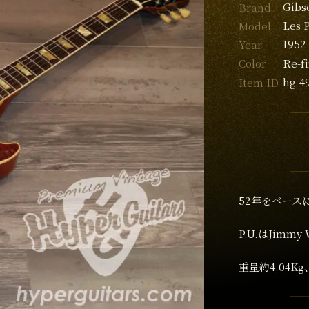
Gibs
Brand
Les 
Model
1952
Year
Re-f
Color
hg-4
Item ID
52年をベー
P.U.はJim
重量約4,04K