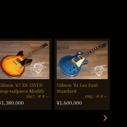
Gibson ’67 ES-335TD
Gibson ’81 Les Paul
Gibso
Stop-tailpiece Modify
Standard
¥3,9
1967
ギター
1981
ギター
¥1,380,000
¥1,600,000