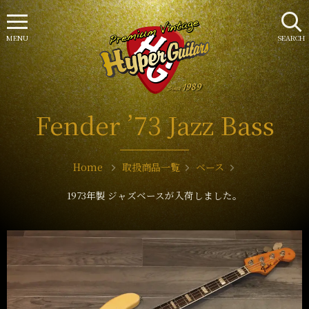
MENU
SEARCH
Fender ’73 Jazz Bass
Home
取扱商品一覧
ベース
1973年製 ジャズベースが入荷しました。