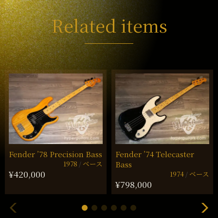
Related items
Fender ’78 Precision Bass
Fender ’74 Telecaster
1978
ベース
Bass
¥420,000
1974
ベース
¥798,000