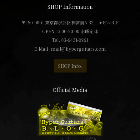
SHOP Information
〒150-0001 東京都渋谷区神宮前6-32-1 J6ビルB1F
OPEN 13:00-20:00 水曜定休
Tel. 03-6421-0961
E-Mail:
mail@hyperguitars.com
SHOP Info.
Official Media