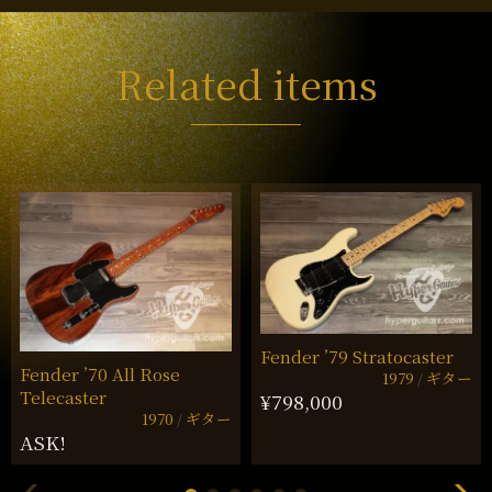
Related items
Fender ’79 Stratocaster
Fender ’70 All Rose
1979
ギター
Telecaster
¥798,000
1970
ギター
ASK!