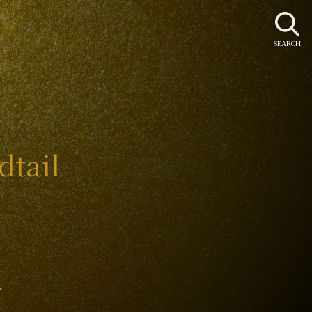
SEARCH
dtail
。
み