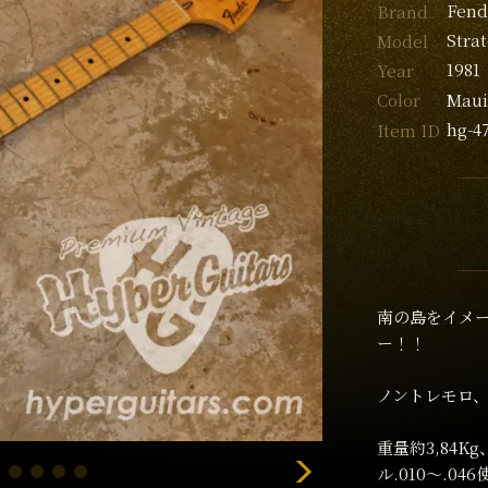
Fend
Brand
Stra
Model
1981
Year
Maui
Color
hg-4
Item ID
南の島をイメ
ー！！
ノントレモロ
重量約3,84
ル.010〜.04