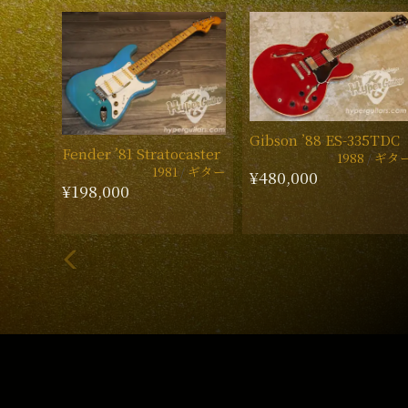
Gibson ’88 ES-335TDC
Fender ’81 Stratocaster
1988
ギタ
1981
ギター
¥480,000
¥198,000