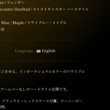
er
フェンダー
tocaster Hardtail
ストラトキャスター ハードテイル
 Blue / Maple
マウイブルー / メイプル
718
Language:
English
ージさせる、インターナショナルカラーのマウイブル
、アームバーなしのハードテイル仕様です。
Kg、ブラックトーレックスケース付属、アーニーボー
6使用。