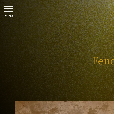
MENU
Fend