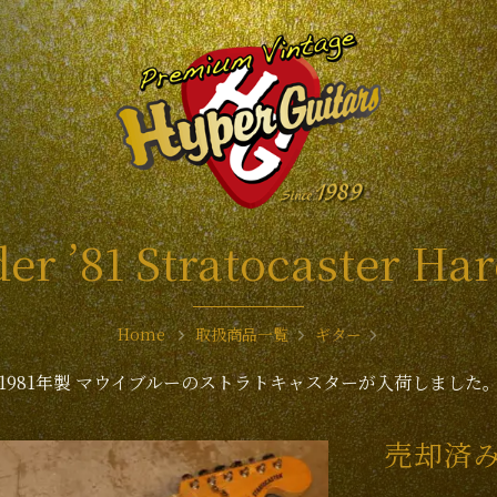
er ’81 Stratocaster Har
Home
取扱商品一覧
ギター
1981年製 マウイブルーのストラトキャスターが入荷しました
売却済