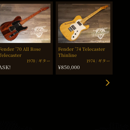
Fende
Fender ’70 All Rose
Fender ’74 Telecaster
Telecaster
Thinline
¥850
1970
ギター
1974
ギター
ASK!
¥850,000