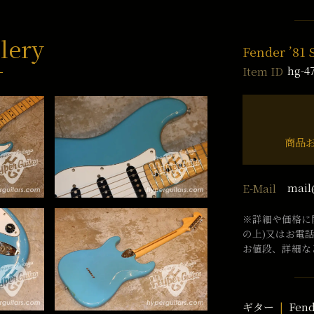
lery
Fender ’81 
hg-4
Item ID
商品
mail
E-Mail
※詳細や価格に
の上)又はお電
お値段、詳細な
ギター
Fen