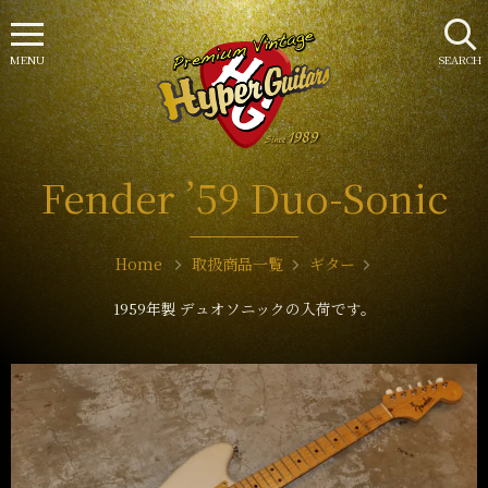
MENU
SEARCH
Fender ’59 Duo-Sonic
Home
取扱商品一覧
ギター
1959年製 デュオソニックの入荷です。