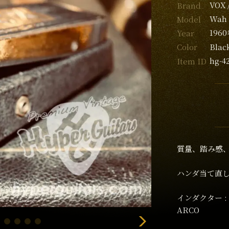
VOX
Brand
Wah 
Model
196
Year
Blac
Color
hg-4
Item ID
質量、踏み感、
ハンダ当て直
インダクター :
ARCO