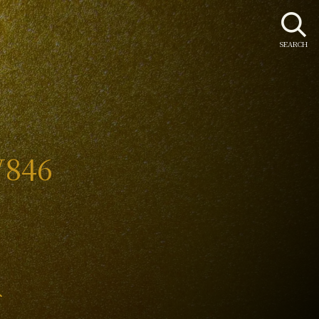
SEARCH
V846
み