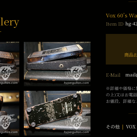
Vox 60’s W
lery
hg-4
Item ID
商品
mail
E-Mail
※詳細や価格に
の上)又はお電
お値段、詳細な
その他
VOX