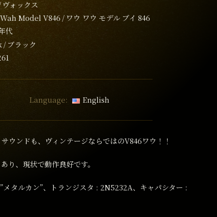
ヴォックス
Wah Model V846
ワウ ワウ モデル ブイ 846
0年代
k
ブラック
261
Language:
English
サウンドも、ヴィンテージならではのV846ワウ！！
しあり、現状で動作良好です。
 ”メタルカン”、トランジスタ : 2N5232A、キャパシター :