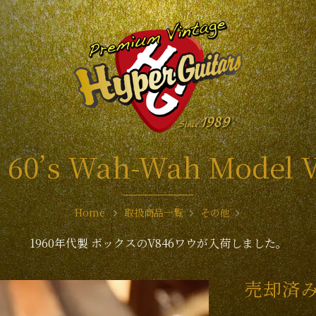
 60’s Wah-Wah Model 
Home
取扱商品一覧
その他
1960年代製 ボックスのV846ワウが入荷しました。
売却済