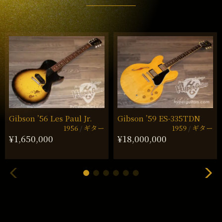
Gibson ’56 Les Paul Jr.
Gibson ’59 ES-335TDN
1956
ギター
1959
ギター
¥1,650,000
¥18,000,000