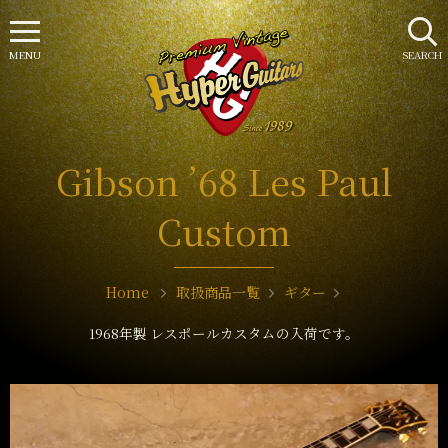
MENU
SEARCH
Gibson ’68 Les Paul
Custom
Home
取扱商品一覧
ギター
1968年製 レスポールカスタムの入荷です。