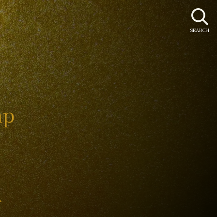
SEARCH
mp
み