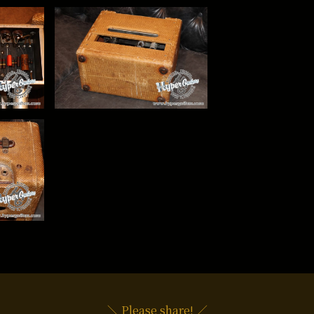
＼ Please share! ／