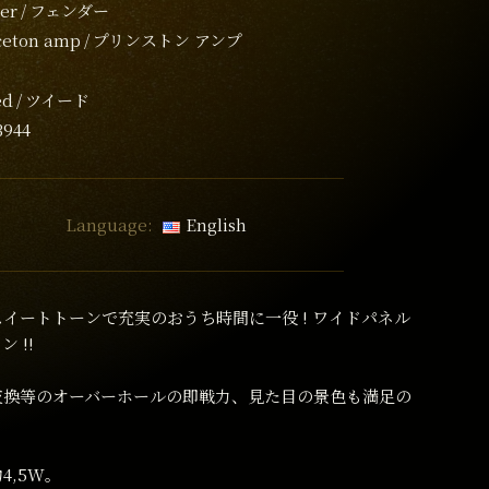
er
フェンダー
ceton amp
プリンストン アンプ
ed
ツイード
3944
Language:
English
イートトーンで充実のおうち時間に一役 ! ワイドパネル
 !!
交換等のオーバーホールの即戦力、見た目の景色も満足の
4,5W。