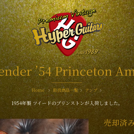
ender ’54 Princeton A
Home
取扱商品一覧
アンプ
1954年製 ツイードのプリンストンが入荷しました。
売却済