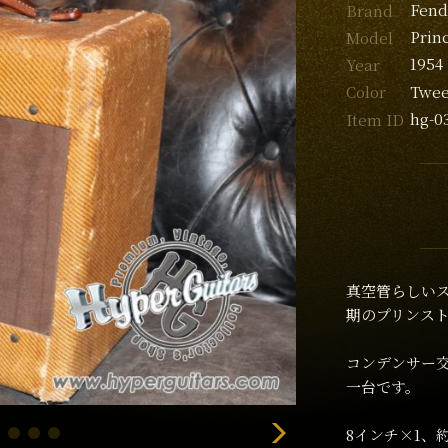
Fend
Brand
Prin
Model
1954
Year
Twe
Color
hg-0
Item ID
真空管らしいス
期のプリンストン
コンデンサー
一台です。
8インチ×1、約