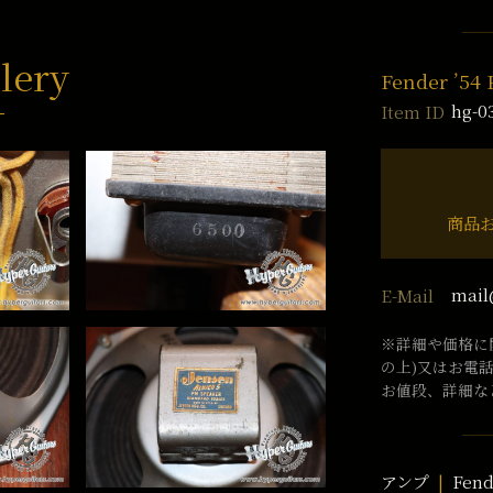
lery
Fender ’54
hg-0
Item ID
商品
mail
E-Mail
※詳細や価格に
の上)又はお電
お値段、詳細な
アンプ
Fend