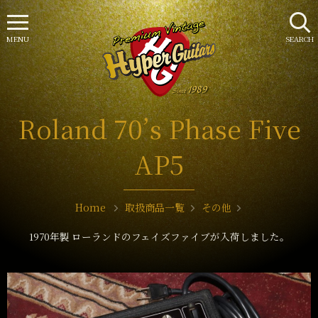
MENU
SEARCH
Roland 70’s Phase Five
AP5
Home
取扱商品一覧
その他
1970年製 ローランドのフェイズファイブが入荷しました。