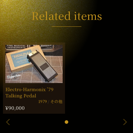
Related items
Electro-Harmonix ’79
Talking Pedal
1979
その他
¥90,000