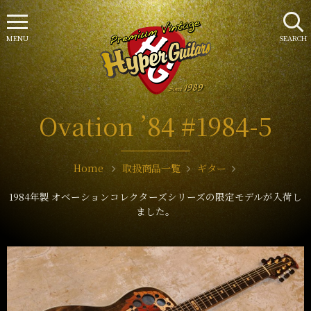
MENU
SEARCH
Ovation ’84 #1984-5
Home
取扱商品一覧
ギター
1984年製 オベーションコレクターズシリーズの限定モデルが入荷し
ました。