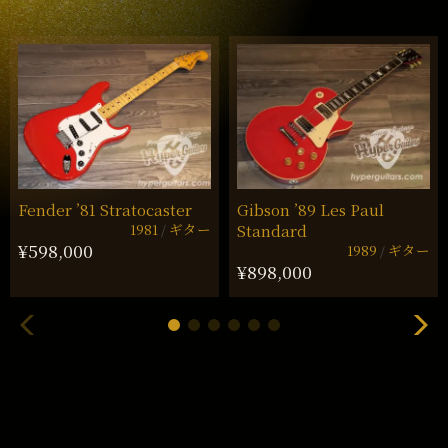
Fender ’81 Stratocaster
Gibson ’89 Les Paul
1981
ギター
Standard
¥598,000
1989
ギター
¥898,000