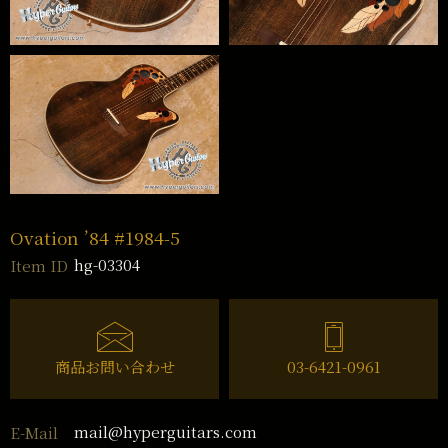
Ovation ’84 #1984-5
hg-03304
Item ID
商品お問い合わせ
03-6421-0961
mail@hyperguitars.com
E-Mail