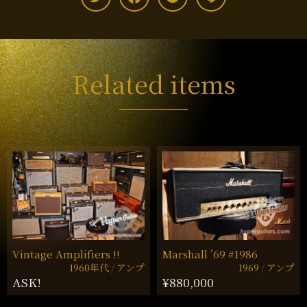
Related items
Vintage Amplifiers !!
Marshall ’69 #1986
1960年代
アンプ
1969
アンプ
ASK!
¥880,000