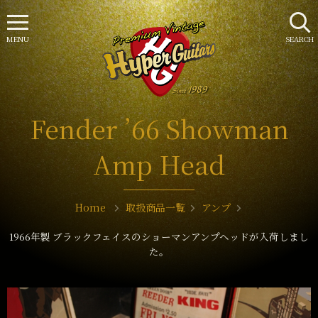
MENU
SEARCH
Fender ’66 Showman
Amp Head
Home
取扱商品一覧
アンプ
1966年製 ブラックフェイスのショーマンアンプヘッドが入荷しまし
た。