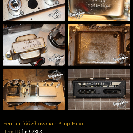
Fender ’66 Showman Amp Head
hg-02863
Item ID