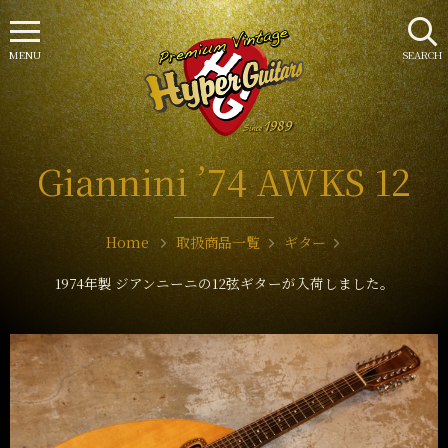
MENU
SEARCH
Giannini ’74 AWKS 12
Home
取扱商品一覧
ギター
1974年製 ジアンニーニの12弦ギターが入荷しました。