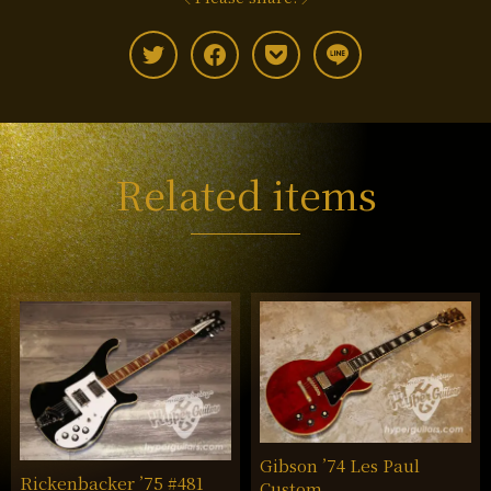
Related items
Gibson ’74 Les Paul
Rickenbacker ’75 #481
Custom