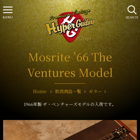
MENU
SEARCH
Mosrite ’66 The
Ventures Model
Home
取扱商品一覧
ギター
1966年製 ザ・ベンチャーズモデルの入荷です。