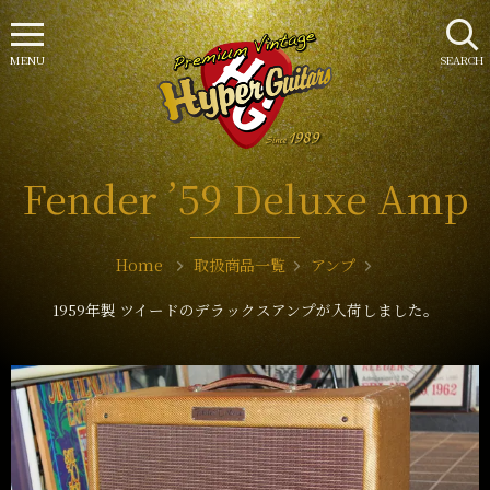
MENU
SEARCH
Fender ’59 Deluxe Amp
Home
取扱商品一覧
アンプ
1959年製 ツイードのデラックスアンプが入荷しました。