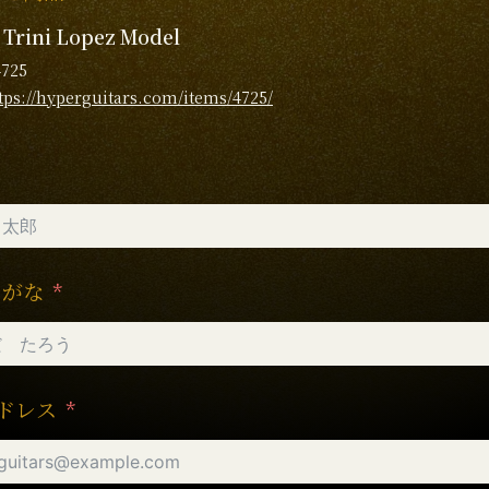
 Trini Lopez Model
4725
tps://hyperguitars.com/items/4725/
りがな
ドレス