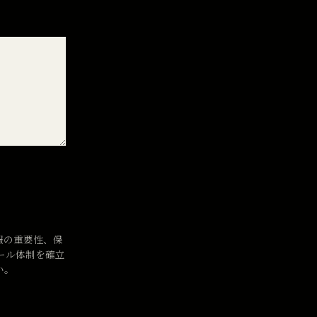
報の重要性、保
ール体制を確立
い。